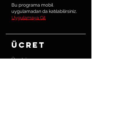
Bu programa mobil
uygulamadan da katılabilirsiniz.
Uygulamaya Git
Ücret
Ücretsiz
Paylaşın
Katıl