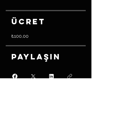
Ücret
₺100,00
Paylaşın
Katıl