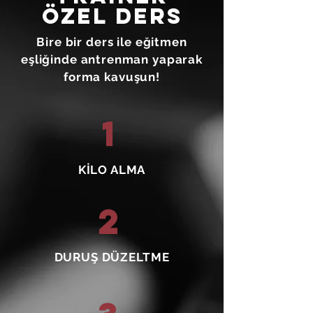
özel ders
Bire bir ders ile eğitmen
eşliğinde antrenman yaparak
forma kavuşun!
1
KİLO ALMA
2
DURUŞ DÜZELTME