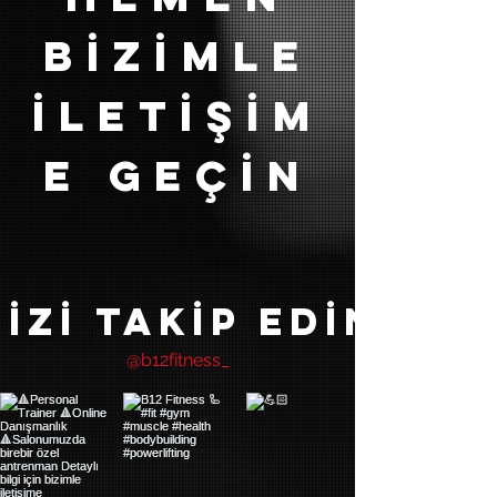
bİzİmle
İletİŞİm
e Geçİn
BİZİ TAKİP EDİN
@b12fitness_