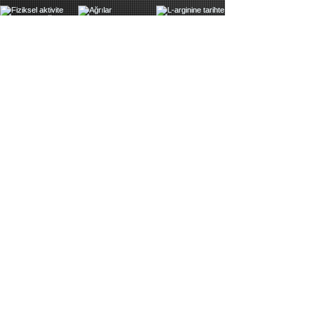
İletİşİm
B12 FITNESS