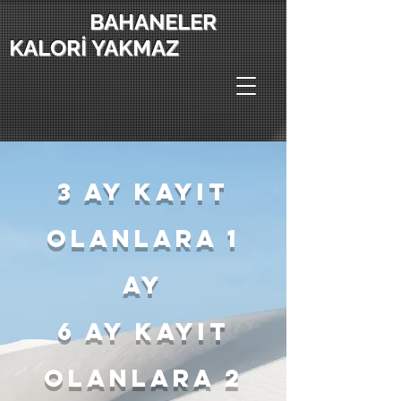
BAHANELER
KALORİ YAKMAZ
3 ay kayıt
olanlara 1
ay
6 ay kayıt
olanlara 2