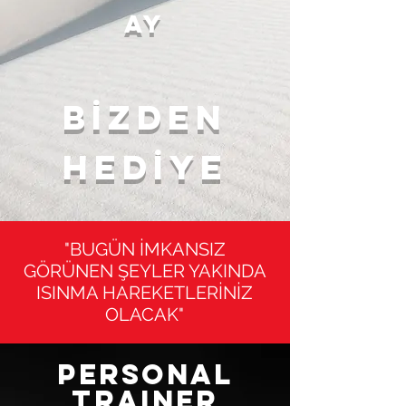
ay
bİzden
Hedİye
"BUGÜN İMKANSIZ
GÖRÜNEN ŞEYLER YAKINDA
ISINMA HAREKETLERİNİZ
OLACAK"
personal
traıner