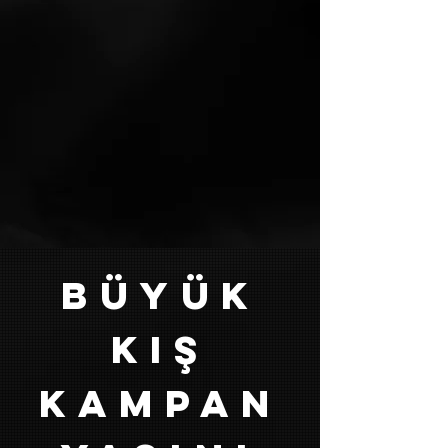
büyük
kış
kampan